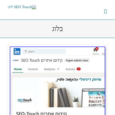
לג
תוכן
בלוג