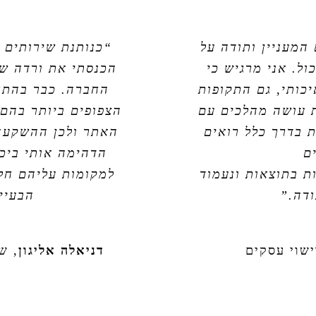
מעניין ותודה על
“כנותנת שירותים 
ל. אני מרגיש כי
הכנסתי את ורדה שת
כותי, גם התקופות
החברה. כבר בהתח
ת עושה מהלכים עם
הצפופים ביותר בהם 
 בדרך כלל רואים
האתר ולכן ההשקעה 
ם
הדהימה אותי ביכ
ת בתוצאות ונעמוד
למקומות עליהם חלמ
דה.”
הבעיית
שוי עסקים
דניאלה אליגון
,
שי