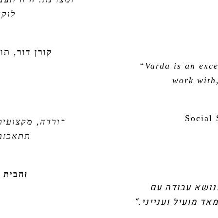
לוקח
קורן דור
,
תוכ
“Varda is an exce
work with,
Social 
“ורדה, מקצועית
תתאכזבו
זהבית 
בנושא עבודה עם
אד מועיל וענייני.”