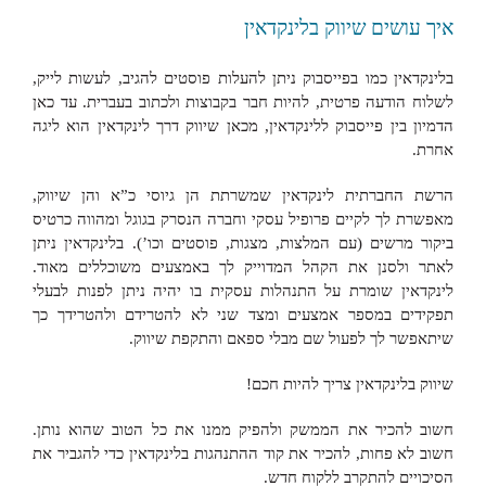
איך עושים שיווק בלינקדאין
בלינקדאין כמו בפייסבוק ניתן להעלות פוסטים להגיב, לעשות לייק,
לשלוח הודעה פרטית, להיות חבר בקבוצות ולכתוב בעברית. עד כאן
הדמיון בין פייסבוק ללינקדאין, מכאן שיווק דרך לינקדאין הוא ליגה
אחרת.
הרשת החברתית לינקדאין שמשרתת הן גיוסי כ”א והן שיווק,
מאפשרת לך לקיים פרופיל עסקי וחברה הנסרק בגוגל ומהווה כרטיס
ביקור מרשים (עם המלצות, מצגות, פוסטים וכו’). בלינקדאין ניתן
לאתר ולסנן את הקהל המדוייק לך באמצעים משוכללים מאוד.
לינקדאין שומרת על התנהלות עסקית בו יהיה ניתן לפנות לבעלי
תפקידים במספר אמצעים ומצד שני לא להטרידם ולהטרידך כך
שיתאפשר לך לפעול שם מבלי ספאם והתקפת שיווק.
שיווק בלינקדאין צריך להיות חכם!
חשוב להכיר את הממשק ולהפיק ממנו את כל הטוב שהוא נותן.
חשוב לא פחות, להכיר את קוד ההתנהגות בלינקדאין כדי להגביר את
הסיכויים להתקרב ללקוח חדש.