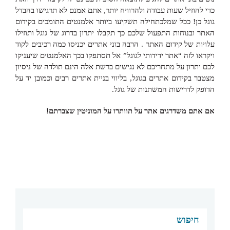
כדי להוזיל שעות עבודה ולהרוויח יותר, אתם אמנם לא תרגישו בהבדל
גוגל כן! ככל שמלכתחילה תשקיעו ביותר אלמנטים התומכים בקידום
האתר ובנוחות התפעול שלכם כך תקבלו יתרון בדרוג של גוגל ותוזילו
עלויות של קידום האתר . הרבה בוני אתרים יכניסו כמה רכיבים לקוד
ויקראו לזה “אתר ידידותי לגוגל” אל תסתפקו בכך האלמנטים שיעניקו
לכם יתרון על מתחריכם לא נגישים ברשת אלה הינם תולדה של ניסיון
מצטבר בקידום אתרים בגוגל, בליווי בניית אתרים רבים וכמובן יד על
הדופק לדרישות המשתנות של גוגל.
אם אתם משדרגים אתר על תוותרו על המוניטין שצברתם!
חיפוש