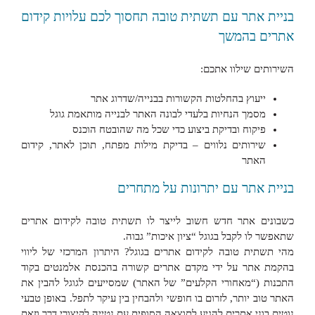
בניית אתר עם תשתית טובה תחסוך לכם עלויות קידום
אתרים בהמשך
השירותים שילוו אתכם:
ייעוץ בהחלטות הקשורות בבנייה/שדרוג אתר
מסמך הנחיות בלעדי לבונה האתר לבנייה מותאמת גוגל
פיקוח ובדיקת ביצוע כדי שכל מה שהובטח הוכנס
שירותים נלווים – בדיקת מילות מפתח, תוכן לאתר, קידום
האתר
בניית אתר עם יתרונות על מתחרים
כשבונים אתר חדש חשוב לייצר לו תשתית טובה לקידום אתרים
שתאפשר לו לקבל בגוגל “ציון איכות” גבוה.
מהי תשתית טובה לקידום אתרים בגוגל? היתרון המרכזי של ליווי
בהקמת אתר על ידי מקדם אתרים קשורה בהכנסת אלמנטים בקוד
התכנות (“מאחורי הקלעים” של האתר) שמסייעים לגוגל להבין את
האתר טוב יותר, לזרום בו חופשי ולהבחין בין עיקר לתפל. באופן טבעי
נוטים בוני אתרים להגיע לתוצאה הסופית עם נטייה לקיצורי דרך וזאת