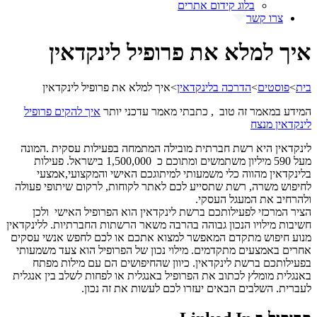
בלוג קידום אתרים
צרו קשר
איך למלא את פרופיל לינקדאין
בית
>
פוסטים
>
הדרכה בלינקדאין
>
איך למלא את פרופיל לינקדאין
המידע במאמר זה טוב , כתבתי מאמר עדכני יותר
איך להקים פרופיל
לינקדאין מנצח
לינקדאין היא רשת חברתית מובילה המתמחה בפעילות עסקית .המונה
מעל 590 מיליון משתמשים ומתוכם כ 1,500,000 בישראל. פעילות
בלינקדאין מהווה כלי משמעותי למיתוגכם האישי והמקצועי,אמצעי
לחיפוש משרה, רשת שתסייע לכם לאתר לקוחות, לרקום שיתופי פעולה
ולהרחיב את המעגל העסקי.
הציר המרכזי לפעילותכם ברשת לינקדאין הוא הפרופיל האישי ולכן
חשיבות מילויו הנכון גבוהה בהרבה משאר הרשתות החברתיות. ללינקדאין
מנוע חיפוש מתקדם המאפשר למצוא אתכם או לכם לחפש אנשי עסקים
אחרים באמצעים מתקדמים. מילוי נכון של הפרופיל הוא צעד משמעותי
בפעילותכם ברשת לינקדאין. כיוון שהחיפושים הם עם מילות מפתח
באנגלית מומלץ לכתוב את הפרופיל באנגלית או לפחות לשלב בין אנגלית
לעברית. השלבים הבאים יעזרו לכם לעשות את זה נכון.