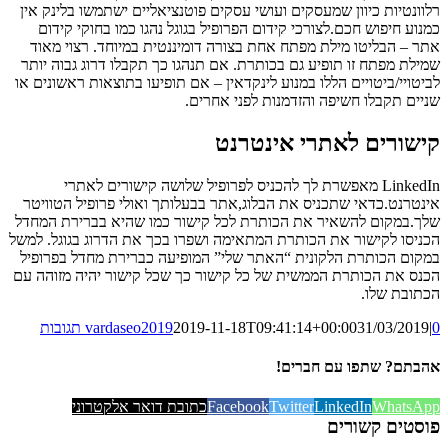
רלוונטיות כיוון שמעסקים ועושי עסקים פוטנציאליים ישתמשו בלינק אין
כמנוע חיפוש חכם.לצורכי קידום הפרופיל בגוגל נהגו כמו בחוקי קידום
אתר – הבליטו מילת מפתח אחת בצורה דומיננטית במיוחד. רצוי מאוד
שמילת מפתח זו תופיע גם בכותרת. אם תנהגו כך תקבלו דרוג גבוה יותר
לביטויי/ביטויים הללו במנוע לינקדאין – אם תופיעו בתוצאות ראשונים או
שניים תקבלו חשיפה והזדמנות לפני אחרים.
קישורים לאתרי אינטרנט
LinkedIn מאפשרת לך להכניס לפרופיל שלושה קישורים לאתרי
אינטרנט.כדאי שתכניס את הבלוג,אתר בבעלותך ואולי פרופיל הטוויטר
שלך.במקום להשאיר את הכותרת לכל קישור כמו שהיא בברירת המחדל
הכניסו לקישור את הכותרת המתאימה ושפרו בכך את הדרוג בגוגל. למשל
במקום הכותרת הלקונית “האתר שלי” המופיעה כברירת מחדל בפרופיל
הכנס את הכותרת הממשית של כל קישור כך שכל קישור יהיה מזוהה עם
הכתובת שלו.
0 תגובות
|
31/03/2019
2019-11-18T09:41:14+00:00
vardaseo2019
אהבתם? שתפו עם חברים!
WhatsApp
LinkedIn
Twitter
Facebook
כתובת דואר אלקטרוני
פוסטים קשורים