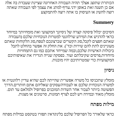
הכותרת שתוצג אצלך תהיה העבודה האחרונה שציינת שעבדת בה אלה
אם כן תשנה זאת באופן ידני.עדיף למתג את עצמך לפי העבודה שאתה
רוצה להשיג או העיסוק בו אתה רוצה להתמקצע
Summery
הסיכום יכלול פיסקה קצרה של ניסיונך המקצועי ואת מומחיותך במיוחד
כדאי להדגיש את המידע שרלוונטי למטרות הנוכחיות שלכם (העבודה
שאתם חפצים לקבל,סוג הקשרים שברצונכם לטפח,סוג הלקוחות שאתם
מעוניינים לתת להם שירות וכד’). את החלק זה אפשר בהחלט לתבל
ביכולות האישיות שלכם,ובמה שמייחד אתכם כמו גם התמחויות
מיוחדות,פרסים שקיבלתם ועוד. בפסקה שנייה הגדירו את שאיפותיכם
המקצועיות כדי שמטרותיכם יהיו מובנות.
ניסיון
מומלץ שתכניסו כל משרה אפשרית שהייתה לכם שהיא עדיין רלוונטית או
למשרה הנוכחית שלכם או לעבודה/עסקים שאליהם אתם חותרים.הדרך
הפשוטה ביותר לעבור אחר השדות המובנים בפרופיל ולמלאם עד תום.
מומלץ מאוד ובמידה ויש לכם לצרף תמונות, סרטונים או מצגות.
מילות מפתח
כדאי שלאורך כל הפרופיל שלכם בלינקדאין תפזרו בטקסט במילות מפתח