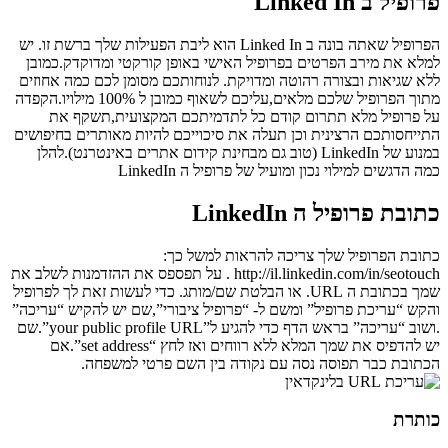
פרופיל ב Linked In
הפרופיל שאתה בונה ב Linked In הוא ליבת הפעילות שלך ברשת זו. יש
למלא את מירב הפרטים בפרופיל האישי באופן קורקטי ומדוקדק.כמובן
ללא שגיאות ובצורה רהוטה ומדויקת. לנוחותכם מסומן לכם כמה אחוזים
מתוך הפרופיל שלכם מלאים,עליכם לשאוף כמובן ל 100% מילויו.הקפדה
על פרופיל מלא תתרום קודם כל לתדמיתכם המקצועית,תשקף את
התייחסותכם הרצינית וכן תעלה את סיכוייכם להיות מאותרים בחיפושים
במנוע של LinkedIn (טוב גם מבחינת קידום אתרים באינטרנט).להלן
כמה הדגשים למילוי נכון ומועיל של פרופיל ה LinkedIn
כתובת פרופיל ה LinkedIn
כתובת הפרופיל שלך צריכה להראות למשל כך:
http://il.linkedin.com/in/seotouch . על תפספס את ההזדמנות לשלב את
שמך בכתובת ה URL. או הבלטת שם/מותג. כדי לעשות זאת לך לפרופיל
והקש “עריכת פרופיל” ומשם ל- “פרופיל ציבורי”,שם יש להקיש “עריכה”
.ושוב “עריכה” בראש הדף כדי להגיע ל”your public profile URL”.שם
יש להדפיס את שמך המלא ללא רווחים ואז לחץ “set address”.אם
הכתובת כבר תפוסה נסה עם נקודה בין השם פרטי למשפחה.
כותרת