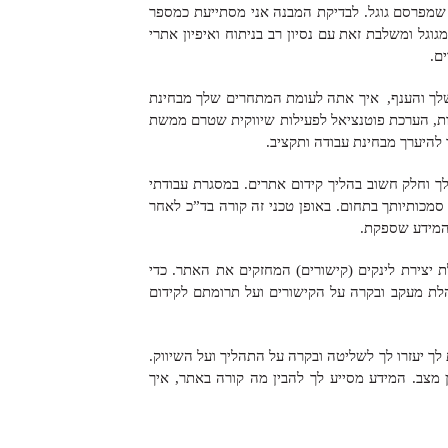
שמפרסם גוגל. לבדיקת המבנה אני מסתייעת כמספר
 מגוגל ומשלבת זאת עם נסיון רב בניתוח ואיפיון אתרי
ם.
לך והענף, איך אתה לעומת המתחרים שלך מבחינת
נות, הערכת פוטנציאל לפעילות שיווקית שטרם ממשת
להיערך מבחינת עבודה ותקציב.
לך וחלק חשוב בהליך קידום אתרים. במסגרת עבודתי
סמכותיותך בתחום. באופן טכני זה קורה בד”כ לאחר
 המידע שספקת.
 יצירת לינקים (קישורים) המחזקים את האתר. כדי
לת מעקב ובקרה על הקישורים ועל תרומתם לקידום
ך יעזרו לך לשליטה ובקרה על התהליך ועל השיווק.
ן מצב. המידע מסייע לך להבין מה קורה באתר, איך