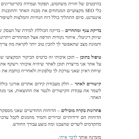
בהיבטים של חווית משתמש, תפקוד ועמידה בקריטריונים 
כלי SEO מקצועיים המנתחים את מבנה האתר והתובנות
אינטרנט. סיום התהליך כולל דוח הנחיות והמלצות לשיפורי
בדיקת ענף ומתחרים
– בדיקה הכוללת למידת של העסק ש
שיווק דיגיטלי, איתור נקודות תורפה אצל המתחרים ויתרו
ותמונת מצב שתאפשר לך להבין טוב יותר לקראת מה צריך 
טיפול בתוכן
– תוכן איכותי זה כרטיס הביקור המקצועי ש
על אתר אני מייצרת תוכן לאתר שיהיה איכותי וישקף את 
שיחת ראיון שאני עורכת לך טלפונית ולאחריה כותבת את
קישורים לאתר
– חלק מעבודת קידום אתרים אורגני כוללת
לשמר את עבודת הקישורים ולנטר את התוצאות, אני מנה
האתר.
פתרונות בקרה מובילים
– הדוחות החודשיים שאני מספקת ל
הדוחות הם ידידותיים וברורים ותמיד מוזמנים לקבל עדכו
מתקדמים ליעדים שהצבנו ומה בוצע עבורך החודש.
מזמינה אותך
לדבר איתי
.